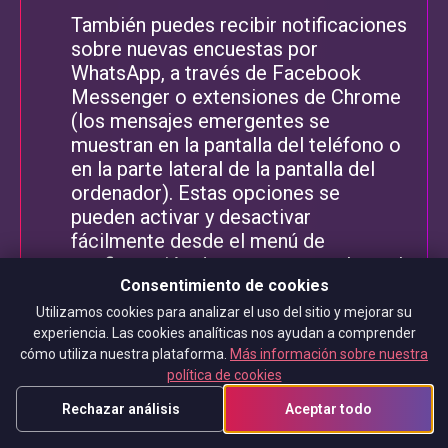
También puedes recibir notificaciones
sobre nuevas encuestas por
WhatsApp, a través de Facebook
Messenger o extensiones de Chrome
(los mensajes emergentes se
muestran en la pantalla del teléfono o
en la parte lateral de la pantalla del
ordenador). Estas opciones se
pueden activar y desactivar
fácilmente desde el menú de
configuración de tu cuenta en el panel
Consentimiento de cookies
https://portal.tgmpanel.com
.
Utilizamos cookies para analizar el uso del sitio y mejorar su
experiencia. Las cookies analíticas nos ayudan a comprender
cómo utiliza nuestra plataforma.
Más información sobre nuestra
política de cookies
Quinto paso:
completa encuestas. Te
Rechazar análisis
Aceptar todo
recordamos que las respuestas