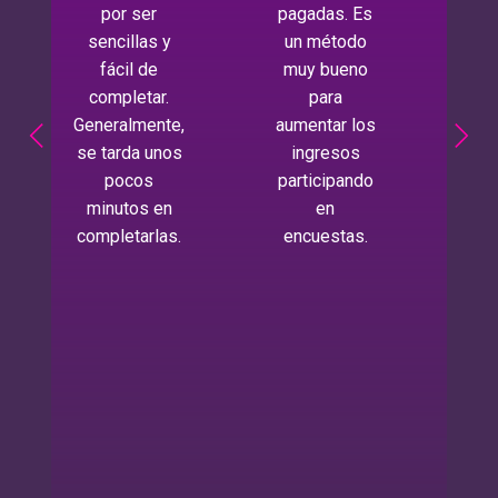
por ser
pagadas. Es
ser
sencillas y
un método
pr
fácil de
muy bueno
qu
completar.
para
est
Generalmente,
aumentar los
m
se tarda unos
ingresos
loca
pocos
participando
minutos en
en
opo
completarlas.
encuestas.
de 
más
nov