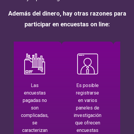
Además del dinero, hay otras razones para
participar en encuestas on line:
Las
Es posible
M
encuestas
registrarse
ve
pagadas no
en varios
en
son
paneles de
co
complicadas,
investigación
pr
se
que ofrecen
rel
caracterizan
encuestas